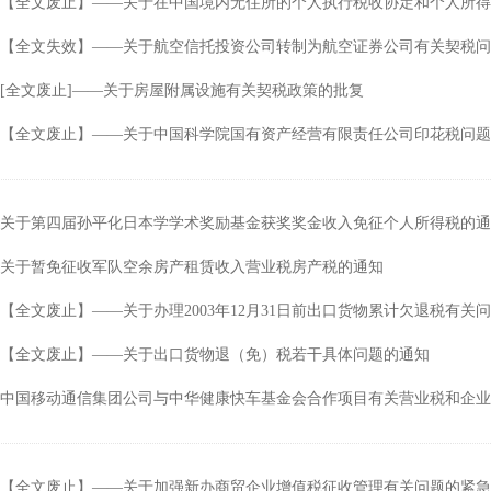
【全文废止】——关于在中国境内无住所的个人执行税收协定和个人所得
行
涉税专业服务
政府会计准则
【全文失效】——关于航空信托投资公司转制为航空证券公司有关契税问
保险
税收协定
[全文废止]——关于房屋附属设施有关契税政策的批复
出口退税（旧）
【全文废止】——关于中国科学院国有资产经营有限责任公司印花税问题
关于第四届孙平化日本学学术奖励基金获奖奖金收入免征个人所得税的通
关于暂免征收军队空余房产租赁收入营业税房产税的通知
【全文废止】——关于办理2003年12月31日前出口货物累计欠退税有关
【全文废止】——关于出口货物退（免）税若干具体问题的通知
中国移动通信集团公司与中华健康快车基金会合作项目有关营业税和企业
【全文废止】——关于加强新办商贸企业增值税征收管理有关问题的紧急