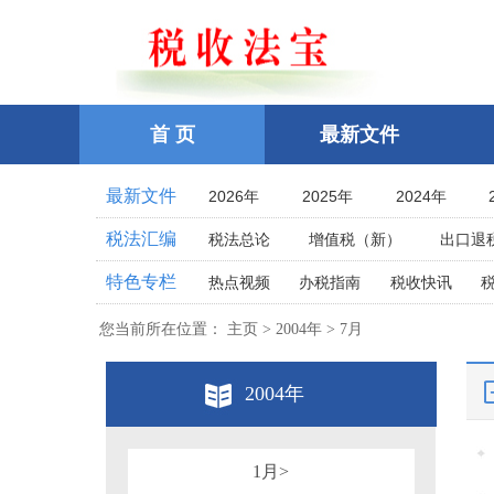
首 页
最新文件
最新文件
2026年
2025年
2024年
2021年
2020年
2019年
税法汇编
税法总论
增值税（新）
出口退
2016年
2015年
2014年
企业所得税
个人所得税
耕地占
特色专栏
热点视频
办税指南
税收快讯
2011年
2010年
2009年
土地增值税
房产税
契税
车
相关法律
相关案例
跨境税收
2006年
2005年
2004年
您当前所在位置： 主页 > 2004年 > 7月
印花税
资源税
环保
税案探究
税收点津
2001年
2000年
1999年
教育费附加、地方教育附加费
烟
全国统一规范电子税务局
2004年
1996年
1995年
1994年
关税法
税收立法(规章、文件、批复
其他办税流程整理
1991年
1990年
1989年
发票管理
危害税收征管罪
1986年
1985年
1984年
税务行政公开
1月>
税务行政处罚