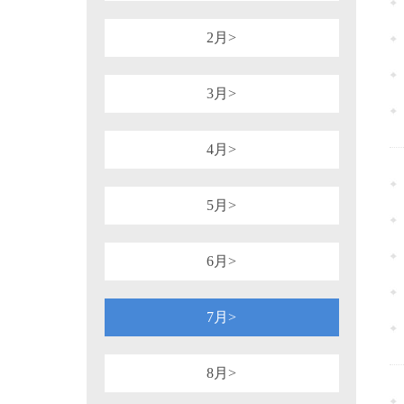
1981年
1980年
1964年
1954年
税务行政诉讼
税务强制措施、强制执
可持续披露准则
企业会计准则
2月>
审计法规
非税收入
社会
重点行业税收政策汇编
增值税（旧）
3月>
4月>
5月>
6月>
7月>
8月>