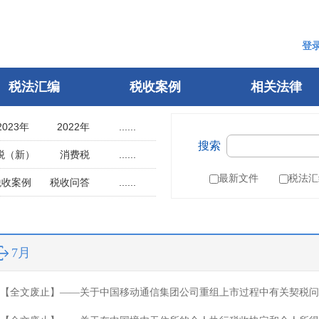
登
税法汇编
税收案例
相关法律
2023年
2022年
......
搜索
2018年
2017年
税（新）
消费税
......
2013年
2012年
用税
土地使用税
最新文件
税法汇
税收案例
税收问答
......
2008年
2007年
辆购置税
车船税
指南
税案申诉
2003年
2002年
税
城建税
参考文选
1998年
1997年
叶税
船舶吨税
自然人电子税务局
7月
1993年
1992年
）
税收征管法
1988年
1987年
税务行政许可
【全文废止】——关于中国移动通信集团公司重组上市过程中有关契税问
1983年
1982年
税务行政复议