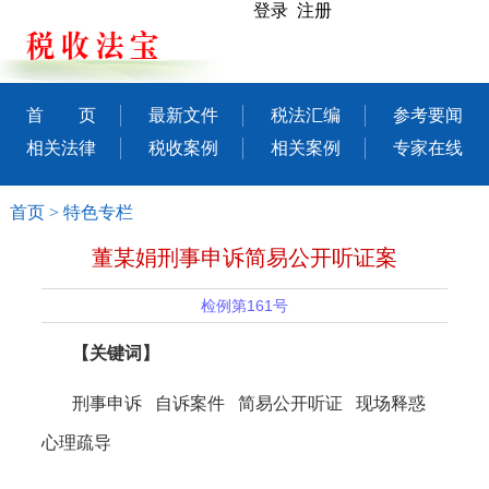
登录 注册
首 页
最新文件
税法汇编
参考要闻
相关法律
税收案例
相关案例
专家在线
首页
>
特色专栏
董某娟刑事申诉简易公开听证案
检例第161号
【关键词】
刑事申诉
自诉案件 简易公开听证 现场释惑
心理疏导