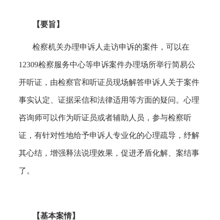
【要旨】
检察机关办理申诉人走访申诉的案件，可以在
12309检察服务中心等申诉案件办理场所举行简易公
开听证，由检察官和听证员现场解答申诉人关于案件
事实认定、证据采信和法律适用等方面的疑问。心理
咨询师可以作为听证员或者辅助人员，参与检察听
证，有针对性地给予申诉人专业化的心理疏导，纾解
其心结，增强释法说理效果，促进矛盾化解、案结事
了。
【基本案情】