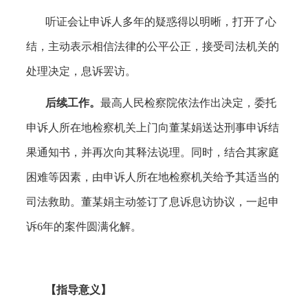
听证会让申诉人多年的疑惑得以明晰，打开了心
结，主动表示相信法律的公平公正，接受司法机关的
处理决定，息诉罢访。
后续工作。
最高人民检察院依法作出决定，委托
申诉人所在地检察机关上门向董某娟送达刑事申诉结
果通知书，并再次向其释法说理。同时，结合其家庭
困难等因素，由申诉人所在地检察机关给予其适当的
司法救助。董某娟主动签订了息诉息访协议，一起申
诉
6年的案件圆满化解。
【指导意义】