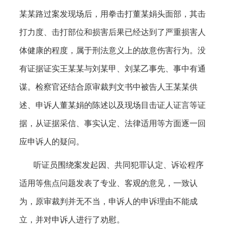
某某路过案发现场后，用拳击打董某娟头面部，其击
打力度、击打部位和损害后果已经达到了严重损害人
体健康的程度，属于刑法意义上的故意伤害行为。没
有证据证实王某某与刘某甲、刘某乙事先、事中有通
谋
。检察官还结合原审裁判文书中被告人王某某供
述、申诉人董某娟的陈述以及现场目击证人证言等证
据，从证据采信、事实认定、法律适用等方面逐一回
应申诉人的疑问。
听证员围绕案发起因、共同犯罪认定、诉讼程序
适用等焦点问题发表了专业、客观的意见，一致认
为，原审裁判并无不当，申诉人的申诉理由不能成
立，并对申诉人进行了劝慰。