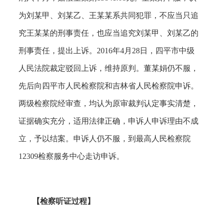
为刘某甲、刘某乙、王某某系共同犯罪，不应当只追
究王某某的刑事责任，也应当追究刘某甲、刘某乙的
刑事责任，提出上诉。2016年4月28日，四平市中级
人民法院裁定驳回上诉，维持原判。董某娟仍不服，
先后向四平市人民检察院和吉林省人民检察院申诉。
两级检察院经审查，均认为原审裁判认定事实清楚，
证据确实充分，适用法律正确，申诉人申诉理由不成
立，予以结案。申诉人仍不服，到最高人民检察院
12309检察服务中心走访申诉。
【检察听证过程】