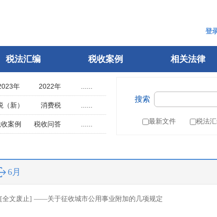
登
税法汇编
税收案例
相关法律
2023年
2022年
......
搜索
2018年
2017年
税（新）
消费税
......
2013年
2012年
用税
土地使用税
最新文件
税法汇
税收案例
税收问答
......
2008年
2007年
辆购置税
车船税
指南
税案申诉
2003年
2002年
税
城建税
参考文选
1998年
1997年
叶税
船舶吨税
自然人电子税务局
6月
1993年
1992年
）
税收征管法
1988年
1987年
税务行政许可
[全文废止] ——关于征收城市公用事业附加的几项规定
1983年
1982年
税务行政复议