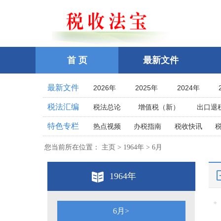
首 页
最新文件
最新文件
2026年
2025年
2024年
2021年
2020年
2019年
税法汇编
税法总论
增值税（新）
出口退
2016年
2015年
2014年
企业所得税
个人所得税
耕地占
特色专栏
热点视频
办税指南
税收快讯
2011年
2010年
2009年
土地增值税
房产税
契税
车
相关法律
相关案例
跨境税收
2006年
2005年
2004年
您当前所在位置： 主页 > 1964年 > 6月
印花税
资源税
环保
税案探究
税收点津
2001年
2000年
1999年
教育费附加、地方教育附加费
烟
全国统一规范电子税务局
1964年
1996年
1995年
1994年
关税法
税收立法(规章、文件、批复
其他办税流程整理
1991年
1990年
1989年
发票管理
危害税收征管罪
1986年
1985年
1984年
税务行政公开
6月>
税务行政处罚