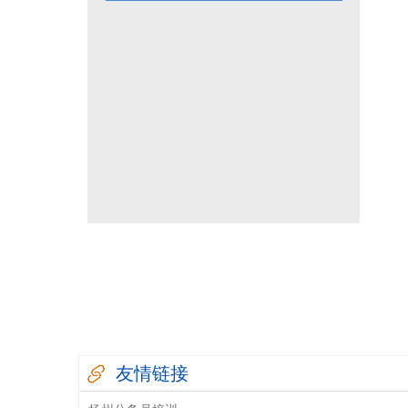
1981年
1980年
1964年
1954年
税务行政诉讼
税务强制措施、强制执
可持续披露准则
企业会计准则
审计法规
非税收入
社会
重点行业税收政策汇编
增值税（旧）
友情链接