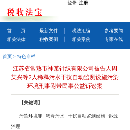
登录 注册
首 页
最新文件
税法汇编
参考要闻
相关法律
税收案例
相关案例
专家在线
首页
>
特色专栏
江苏省常熟市神某针织有限公司被告人周
某兴等2人稀释污水干扰自动监测设施污染
环境刑事附带民事公益诉讼案
【关键词】
污染环境罪
稀释污水 干扰自动监测设施 诉源
治理