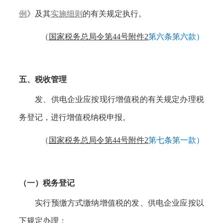
例
》及其
实施细则
的有关规定执行。
（
国家税务总局令第
44号附件2
第六条第六款）
五、
税收管理
发、供电企业应按现行增值税的有关规定办理税
务登记，进行增值税纳税申报。
（
国家税务总局令第
44号附件2
第七条第一款）
（一）税务登记
实行预缴方式缴纳增值税的发、供电企业应按以
下规定办理：