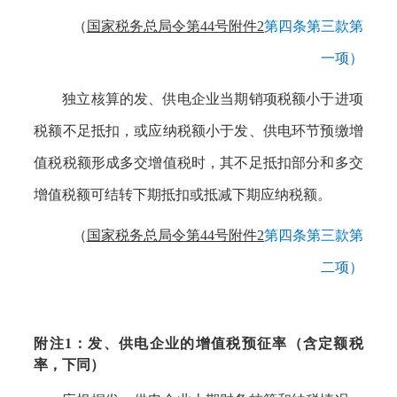
（
国家税务总局令第
44号附件2
第四条第三款第
一项）
独立核算的发、供电企业当期销项税额小于进项
税额不足抵扣，或应纳税额小于发、供电环节预缴增
值税税额形成多交增值税时，其不足抵扣部分和多交
增值税额可结转下期抵扣或抵减下期应纳税额。
（
国家税务总局令第
44号附件2
第四条第三款第
二项）
附注
1：
发、供电企业的增值税预征率（含定额税
率，下同）