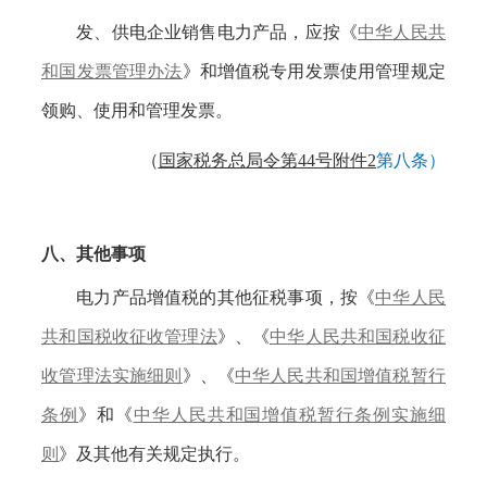
发、供电企业销售电力产品，应按《
中华人民共
和国发票管理办法
》和增值税专用发票使用管理规定
领购、使用和管理发票。
（
国家税务总局令第
44号附件2
第八条）
八、其他事项
电力产品增值税的其他征税事项，按《
中华人民
共和国税收征收管理法
》、《
中华人民共和国税收征
收管理法实施细则
》、《
中华人民共和国增值税暂行
条例
》和《
中华人民共和国增值税暂行条例实施细
则
》及其他有关规定执行。