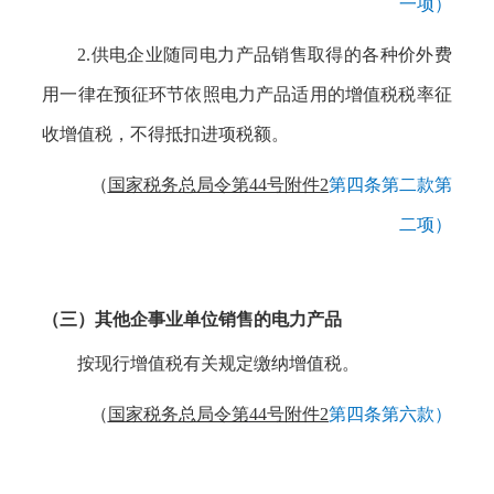
一项）
2.供电企业随同电力产品销售取得的各种价外费
用一律在预征环节依照电力产品适用的增值税税率征
收增值税，不得抵扣进项税额。
（
国家税务总局令第
44号附件2
第四条第二款第
二项）
（三）其他企事业单位销售的电力产品
按现行增值税有关规定缴纳增值税。
（
国家税务总局令第
44号附件2
第四条第六款）