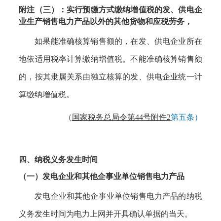
附注（三）：实行预缴方式缴纳增值税的发、供电企
业生产销售电力产品以外的其他货物和应税劳务，
如果能准确核算销售额的，在发、供电企业所在
地依适用税率计算缴纳增值税。不能准确核算销售额
的，按其隶属关系由独立核算的发、供电企业统一计
算缴纳增值税。
（
国家税务总局令第
44号附件2
第五条）
四、纳税义务发生时间
（一）发电企业和其他企事业单位销售电力产品
发电企业和其他企事业单位销售电力产品的纳税
义务发生时间为电力上网并开具确认单据的当天。