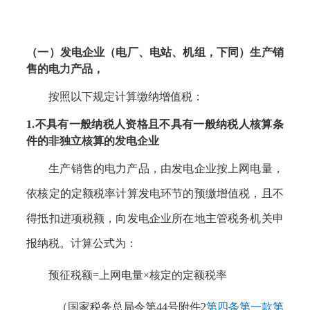
（一）发电企业（电厂、电站、机组，下同）生产销
售的电力产品，
按照以下规定计算缴纳增值税：
1
.不具有一般纳税人资格且不具有一般纳税人核算条
件的非独立核算的发电企业
生产销售的电力产品，由发电企业按上网电量，
依核定的定额税率计算发电环节的预缴增值税，且不
得抵扣进项税额，向发电企业所在地主管税务机关申
报纳税。计算公式为：
预征税额
=上网电量×核定的定额税率
（
国家税务总局令第
44号附件2
第四条第一款第