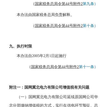
（
国家税务总局令第
44号附件2
第九条）
本办法由国家税务总局负责解释。
（
国家税务总局令第
44号附件2
第十条）
九、执行时限
本办法自
2005年2月1日起施行
（
国家税务总局令第
44号附件2
第十一条）
附注
一
：国网冀北电力有限公司增值税有关问题
（一）国网冀北电力有限公司延续原国网公司华
北分部缴纳增值税的方式，实行在供电环节预征、总