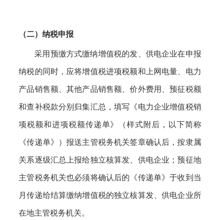
（二）纳税申报
采用预缴方式缴纳增值税的发、供电企业在申报
纳税的同时，应将增值税进项税额和上网电量、电力
产品销售额、其他产品销售额、价外费用、预征税额
和查补税款分别归集汇总，填写《电力企业增值税销
项税额和进项税额传递单》（样式附后，以下简称
《传递单》）报送主管税务机关签章确认后，按隶属
关系逐级汇总上报给独立核算发、供电企业；预征地
主管税务机关也必须将确认后的《传递单》于收到当
月传递给结算缴纳增值税的独立核算发、供电企业所
在地主管税务机关。