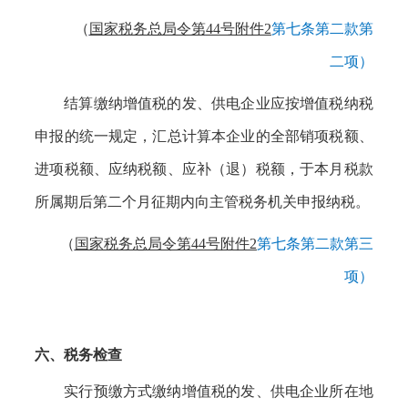
（
国家税务总局令第
44号附件2
第七条第二款第
二项）
结算缴纳增值税的发、供电企业应按增值税纳税
申报的统一规定，汇总计算本企业的全部销项税额、
进项税额、应纳税额、应补（退）税额，于本月税款
所属期后第二个月征期内向主管税务机关申报纳税。
（
国家税务总局令第
44号附件2
第七条第二款第三
项）
六、税务检查
实行预缴方式缴纳增值税的发、供电企业所在地