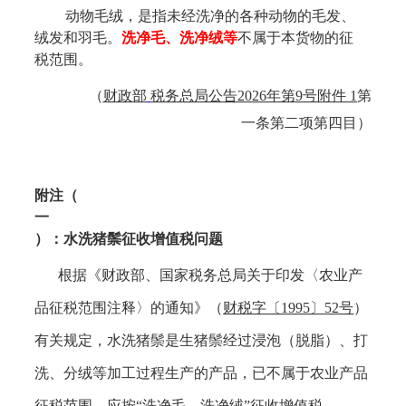
动物毛绒，是指未经洗净的各种动物的毛发、
绒发和羽毛。
洗净毛、洗净绒等
不属于本货物的征
税范围。
（
财政部
税务总局公告
2026年第9号附件 1
第
一条第二项第四目
）
附注（
一
）：水洗猪鬃征收增值税问题
根据
《财政部、国家税务总局关于印发〈农业产
品征税范围注释〉的通知》（
财税字〔
1995〕52号
）
有关规定，水洗猪鬃是生猪鬃经过浸泡（脱脂）、打
洗、分绒等加工过程生产的产品，已不属于农业产品
征税范围，应按
“洗净毛、洗净绒”征收增值税。