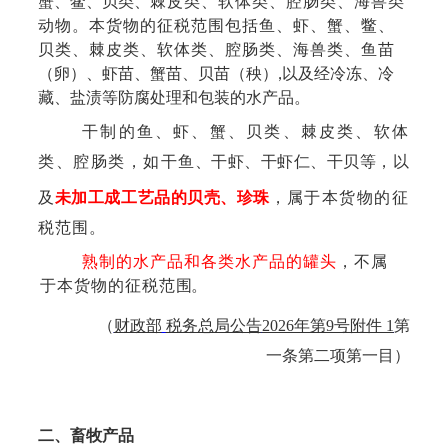
蟹
、鳖、贝类、
棘皮类、软体类、腔肠类、海兽类
动物。本货物的征税范围包括鱼、虾、蟹、鳖、
贝类、棘皮类、软体类、腔肠类、海兽类、鱼
苗
（卵）、虾苗、蟹苗、贝苗（秧
），
以及经冷冻、冷
藏、盐渍等
防腐处理和包装的水产品。
干制的鱼、虾、蟹、贝类、棘皮类、软体
类、腔肠类，如干
鱼、干虾、干虾仁、干贝等，以
及
未加工成工艺品的贝壳、珍
珠
，
属于本货物的征
税范围。
熟制的水产品和各类水产品的罐头
，不属
于本货物的征税范
围。
（
财政部
税务总局公告
2026年第9号附件 1
第
一条第二项第一目
）
二、畜牧产品