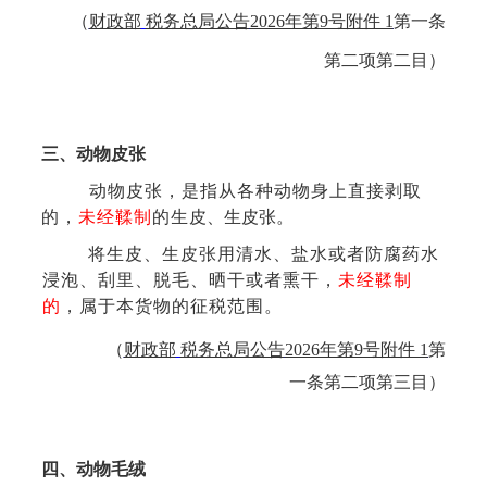
（
财政部
税务总局公告
2026年第9号附件 1
第一条
第二项第二目
）
三、动物皮张
动物皮张，是指从各种动物身上直接剥取
的，
未经鞣制
的生
皮、生皮张。
将生皮、生皮张用清水、盐水或者防腐药水
浸泡、刮
里、脱毛、晒干或者熏干，
未经鞣制
的
，属于本货物的征税范围。
（
财政部
税务总局公告
2026年第9号附件 1
第
一条第二项第三目
）
四、动物毛绒