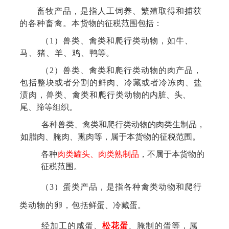
畜牧产品，是指人工饲养、繁殖取得和捕获
的各种畜禽。本
货物的征税范围包括：
（
1）兽类、禽类和爬行类动物，如牛、
马、猪、羊、鸡、
鸭等。
（
2）兽类、禽类和爬行类动物的肉产品，
包括整块或者分
割的鲜肉、冷藏或者冷冻肉、盐
渍肉，兽类、禽类和爬行类动物
的内脏、头、
尾、蹄等组织。
各种兽类、禽类和爬行类动物的肉类生制品
，
如腊肉、腌肉、
熏肉等，属于本货物的征税范围。
各种
肉类罐头、
肉类熟制品
，不属于本货物的
征税范围。
（
3）蛋类产品，是指各种禽类动物和爬行
类动物的卵，包
括鲜蛋、冷藏蛋。
经加工的咸蛋、
松花蛋
、腌制的蛋等，属