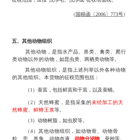
（
国税函〔
2006〕773号
）
五、其他动物组织
其他动物，是指水产品、兽类、禽类、爬行
类动物以外的动
物，如昆虫类、两栖类动物等。
其他动物组织，是指上述列举以外各种动物
的其他组织
。本
货物的征税范围包括：
（
1）蚕茧，包括鲜茧和干茧，
以及
蚕蛹
。
（
2）天然蜂蜜，是指采集的
未经加工的天
然蜂蜜、鲜蜂王
浆
等。
（
3）动物树脂，如虫胶等。
（
4）其他动物组织，如动物骨、动物骨
粒、壳、兽角、动
物血液、
动物分泌物
、蚕种等。