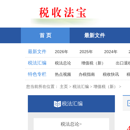
首 页
最新文件
最新文件
2026年
2025年
2024年
2021年
2020年
2019年
税法汇编
税法总论
增值税（新）
出口退
2016年
2015年
2014年
企业所得税
个人所得税
耕地占
特色专栏
热点视频
办税指南
税收快讯
2011年
2010年
2009年
土地增值税
房产税
契税
车
相关法律
相关案例
跨境税收
2006年
2005年
2004年
您当前所在位置：
主页 > 税法汇编 > 增值税（新） >
印花税
资源税
环保
税案探究
税收点津
2001年
2000年
1999年
教育费附加、地方教育附加费
烟
全国统一规范电子税务局
税法汇编
1996年
1995年
1994年
关税法
税收立法(规章、文件、批复
其他办税流程整理
1991年
1990年
1989年
发票管理
危害税收征管罪
1986年
1985年
1984年
税务行政公开
税法总论>
税务行政处罚