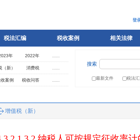
登
税法汇编
税收案例
相关法律
2023年
2022年
......
搜索
2018年
2017年
税（新）
消费税
......
2013年
2012年
用税
土地使用税
最新文件
税法汇
税收案例
税收问答
......
2008年
2007年
辆购置税
车船税
指南
税案申诉
2003年
2002年
税
城建税
参考文选
1998年
1997年
叶税
船舶吨税
自然人电子税务局
增值税（新）
1993年
1992年
）
税收征管法
1988年
1987年
税务行政许可
1983年
1982年
税务行政复议
4.3.2.1.3.2 纳税人可按规定征收