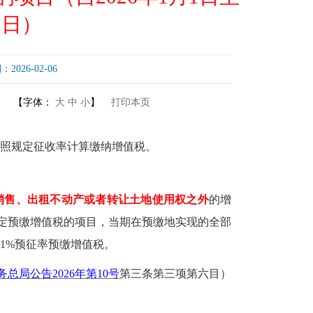
31日）
26-02-06
【字体：
大
中
小
】
打印本页
照规定征收率计算缴纳增值税。
销售、出租不动产或者转让土地使用权之外
的增
规定预缴增值税的项目，当期在预缴地实现的全部
1%预征率预缴增值税。
务总局公告
2026年第10号
第三条第三项第六目
）