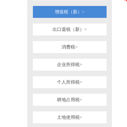
1981年
1980年
1964年
1954年
税务行政诉讼
税务强制措施、强制执
可持续披露准则
企业会计准则
增值税（新）>
审计法规
非税收入
社会
重点行业税收政策汇编
增值税（旧）
出口退税（新）>
消费税>
企业所得税>
个人所得税>
耕地占用税>
土地使用税>