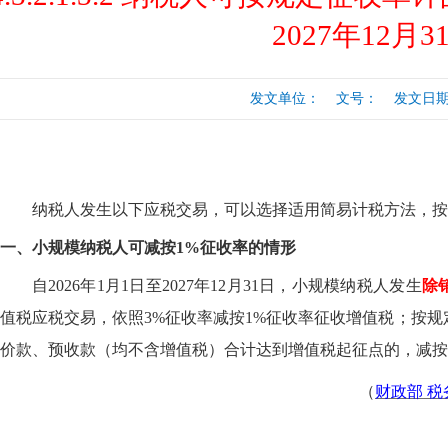
行
涉税专业服务
2027年12月
政府会计准则
保险
税收协定
出口退税（旧）
发文单位： 文号： 发文日期：20
纳税人发生以下应税交易，可以选择适用简易计税方法，按
一、小规模纳税人可减按
1%征收率的情形
自
2026年1月1日至2027年12月31日，小规模纳税人发生
除
值税应税交易，依照
3%征收率减按1%征收率征收增值税；按
价款、预收款（均不含增值税）合计达到增值税起征点的，减按
（
财政部
税