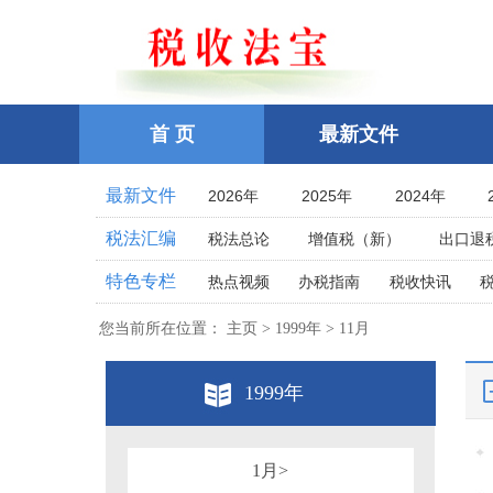
首 页
最新文件
最新文件
2026年
2025年
2024年
2021年
2020年
2019年
税法汇编
税法总论
增值税（新）
出口退
2016年
2015年
2014年
企业所得税
个人所得税
耕地占
特色专栏
热点视频
办税指南
税收快讯
2011年
2010年
2009年
土地增值税
房产税
契税
车
相关法律
相关案例
跨境税收
2006年
2005年
2004年
您当前所在位置： 主页 > 1999年 > 11月
印花税
资源税
环保
税案探究
税收点津
2001年
2000年
1999年
教育费附加、地方教育附加费
烟
全国统一规范电子税务局
1999年
1996年
1995年
1994年
关税法
税收立法(规章、文件、批复
其他办税流程整理
1991年
1990年
1989年
发票管理
危害税收征管罪
1986年
1985年
1984年
税务行政公开
1月>
税务行政处罚