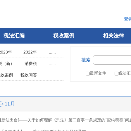
登
税法汇编
税收案例
相关法律
2023年
2022年
......
搜索
2018年
2017年
税（新）
消费税
......
2013年
2012年
用税
土地使用税
最新文件
税法汇
税收案例
税收问答
......
2008年
2007年
辆购置税
车船税
指南
税案申诉
2003年
2002年
税
城建税
参考文选
1998年
1997年
叶税
船舶吨税
自然人电子税务局
11月
1993年
1992年
）
税收征管法
1988年
1987年
税务行政许可
[新法出台]——关于如何理解《刑法》第二百零一条规定的“应纳税额”问
1983年
1982年
税务行政复议