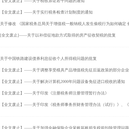
【全文废止】——关于税收票证若干问题的通知
行
涉税专业服务
政府会计准则
【全文废止】——关于实行税务检查计划制度的通知
保险
税收协定
关于修改 《国家税务总局关于增值税一般纳税人发生偷税行为如何确定
出口退税（旧）
[全文废止]——关于以补偿征地款方式取得的房产征收契税的批复
关于中国铁路建设债券利息征收个人所得税问题的批复
【全文废止】——关于调整享受模具产品增值税先征后返政策的部分企业
【全文废止】——关于解决计算机2000年问题设备免征进口税收的通知
【全文废止】——关于印发《注册税务师注册管理暂行办法》
【全文废止】——关于印发《税务师事务所财务管理办法（试行）》、《
【全文废止】——关于加强金融保险企业呆账坏账损失税前扣除管理问题