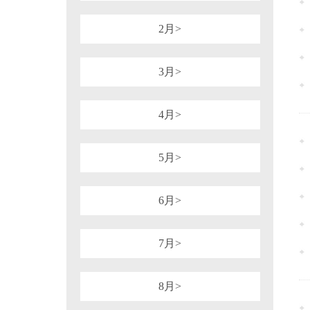
1981年
1980年
1964年
1954年
税务行政诉讼
税务强制措施、强制执
可持续披露准则
企业会计准则
2月>
审计法规
非税收入
社会
重点行业税收政策汇编
增值税（旧）
3月>
4月>
5月>
6月>
7月>
8月>