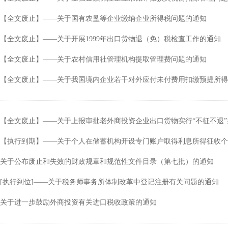
【全文废止】——关于国有农垦等企业缴纳企业所得税问题的通知
【全文废止】——关于开展1999年出口货物退（免）税检查工作的通知
【全文废止】——关于农村信用社管理机构提取管理费问题的通知
【全文废止】——关于我国境内企业若干对外应付未付费用扣缴预提所得
【全文废止】——关于上报审批老外商投资企业出口货物实行“不征不退
【执行到期】——关于个人在储蓄机构开设专门账户取得利息所得征收个
关于公布废止和失效的财政规章和规范性文件目录（第七批）的通知
[执行到位]——关于税务师事务所体制改革中登记注册有关问题的通知
关于进一步鼓励外商投资有关进口税收政策的通知