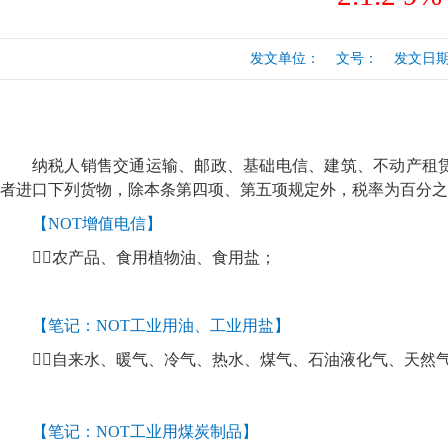
行
涉税专业服务
政府会计准则
发文单位： 文号： 发文日期：20
保险
税收协定
出口退税（旧）
纳税人销售交通运输、邮政、基础电信、建筑、不动产租
者进口下列货物，除本条第四项、第五项规定外，税率为百分之
【
NOT增值电信】
１

农产品
、食用植物油、食用盐；
【笔记：
NOT工业用油、工业用盐】
２
自来水、暖气、冷气、热水、煤气、石油液化气、天然
【笔记：
NOT工业用煤炭制品】