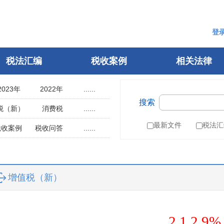
登
税法汇编
税收案例
相关法律
2023年
2022年
......
搜索
2018年
2017年
税（新）
消费税
......
2013年
2012年
用税
土地使用税
最新文件
税法汇
税收案例
税收问答
......
2008年
2007年
辆购置税
车船税
指南
税案申诉
2003年
2002年
税
城建税
参考文选
1998年
1997年
叶税
船舶吨税
自然人电子税务局
增值税（新）
1993年
1992年
）
税收征管法
1988年
1987年
税务行政许可
1983年
1982年
税务行政复议
2.1.2 9%