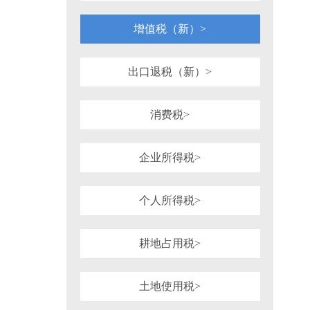
1981年
1980年
1964年
1954年
税务行政诉讼
税务强制措施、强制执
可持续披露准则
企业会计准则
增值税（新）>
审计法规
非税收入
社会
重点行业税收政策汇编
增值税（旧）
出口退税（新）>
消费税>
企业所得税>
个人所得税>
耕地占用税>
土地使用税>