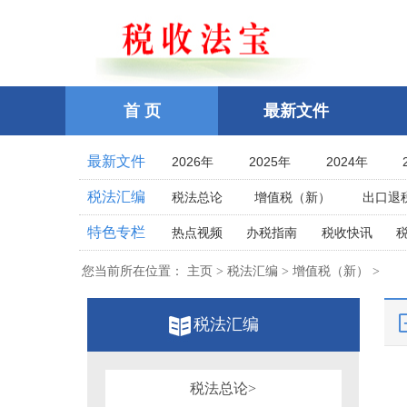
首 页
最新文件
最新文件
2026年
2025年
2024年
2021年
2020年
2019年
税法汇编
税法总论
增值税（新）
出口退
2016年
2015年
2014年
企业所得税
个人所得税
耕地占
特色专栏
热点视频
办税指南
税收快讯
2011年
2010年
2009年
土地增值税
房产税
契税
车
相关法律
相关案例
跨境税收
2006年
2005年
2004年
您当前所在位置：
主页 > 税法汇编 > 增值税（新） >
印花税
资源税
环保
税案探究
税收点津
2001年
2000年
1999年
教育费附加、地方教育附加费
烟
全国统一规范电子税务局
税法汇编
1996年
1995年
1994年
关税法
税收立法(规章、文件、批复
其他办税流程整理
1991年
1990年
1989年
发票管理
危害税收征管罪
1986年
1985年
1984年
税务行政公开
税法总论>
税务行政处罚