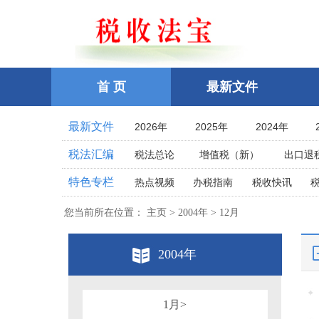
首 页
最新文件
最新文件
2026年
2025年
2024年
2021年
2020年
2019年
税法汇编
税法总论
增值税（新）
出口退
2016年
2015年
2014年
企业所得税
个人所得税
耕地占
特色专栏
热点视频
办税指南
税收快讯
2011年
2010年
2009年
土地增值税
房产税
契税
车
相关法律
相关案例
跨境税收
2006年
2005年
2004年
您当前所在位置： 主页 > 2004年 > 12月
印花税
资源税
环保
税案探究
税收点津
2001年
2000年
1999年
教育费附加、地方教育附加费
烟
全国统一规范电子税务局
2004年
1996年
1995年
1994年
关税法
税收立法(规章、文件、批复
其他办税流程整理
1991年
1990年
1989年
发票管理
危害税收征管罪
1986年
1985年
1984年
税务行政公开
1月>
税务行政处罚