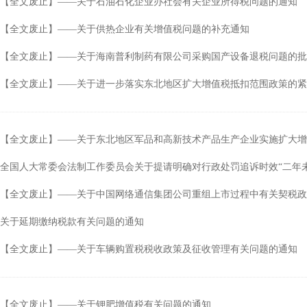
【全文废止】——关于石油石化企业办社会有关企业所得税问题的通知
行
涉税专业服务
政府会计准则
【全文废止】——关于供热企业有关增值税问题的补充通知
保险
税收协定
【全文废止】——关于海南普利制药有限公司采购国产设备退税问题的批
出口退税（旧）
【全文废止】——关于进一步落实东北地区扩大增值税抵扣范围政策的紧
【全文废止】——关于东北地区军品和高新技术产品生产企业实施扩大增
全国人大常委会法制工作委员会关于提请明确对行政处罚追诉时效“二年
【全文废止】——关于中国网络通信集团公司重组上市过程中有关契税政
关于延期缴纳税款有关问题的通知
【全文废止】——关于车辆购置税税收政策及征收管理有关问题的通知
【全文废止】——关于钾肥增值税有关问题的通知