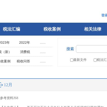
登
税法汇编
税收案例
相关法律
2023年
2022年
......
搜索
2018年
2017年
税（新）
消费税
......
2013年
2012年
用税
土地使用税
最新文件
税法汇
税收案例
税收问答
......
2008年
2007年
辆购置税
车船税
指南
税案申诉
2003年
2002年
税
城建税
参考文选
1998年
1997年
叶税
船舶吨税
自然人电子税务局
12月
1993年
1992年
）
税收征管法
1988年
1987年
税务行政许可
参考资料JS8
1983年
1982年
税务行政复议