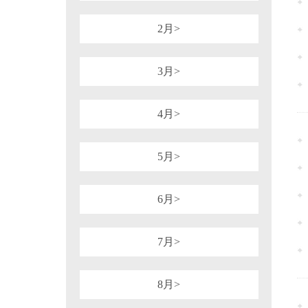
1981年
1980年
1964年
1954年
税务行政诉讼
税务强制措施、强制执
可持续披露准则
企业会计准则
2月>
审计法规
非税收入
社会
重点行业税收政策汇编
增值税（旧）
3月>
4月>
5月>
6月>
7月>
8月>